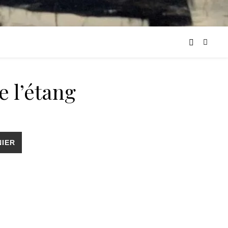
 l’étang
ang
NIER